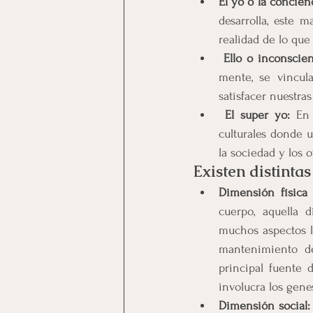
El yo o la concien
desarrolla, este m
realidad de lo que
Ello o inconscien
mente, se vincula
satisfacer nuestra
El super yo:
 En 
culturales donde u
la sociedad y los o
Existen distint
Dimensión física 
cuerpo, aquella 
muchos aspectos l
mantenimiento de
principal fuente 
involucra los genes
Dimensión social: