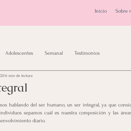
Inicio
Sobre 
Adolescentes
Semanal
Testimonios
021
6 min de lectura
tegral
mos hablando del ser humano, un ser integral, ya que consi
ndividuos sepamos cuál es nuestra composición y las áreas
senvolvimiento diario.