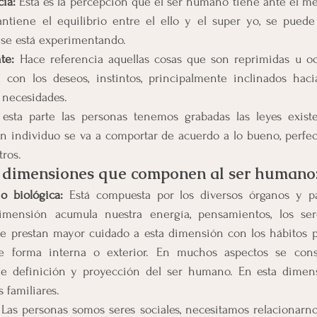
cia:
 Esta es la percepción que el ser humano tiene ante el me
antiene el equilibrio entre el ello y el super yo, se puede
 se está experimentando.
te:
 Hace referencia aquellas cosas que son reprimidas u ocu
 con los deseos, instintos, principalmente inclinados hacia 
s necesidades.
esta parte las personas tenemos grabadas las leyes existenc
n individuo se va a comportar de acuerdo a lo bueno, perfec
tros.
as dimensiones que componen al ser humano
o biológica: 
Está compuesta por los diversos órganos y pa
dimensión acumula nuestra energía, pensamientos, los se
e prestan mayor cuidado a esta dimensión con los hábitos par
 forma interna o exterior. En muchos aspectos se cons
de definición y proyección del ser humano. En esta dimen
 familiares.
 
Las personas somos seres sociales, necesitamos relacionarno