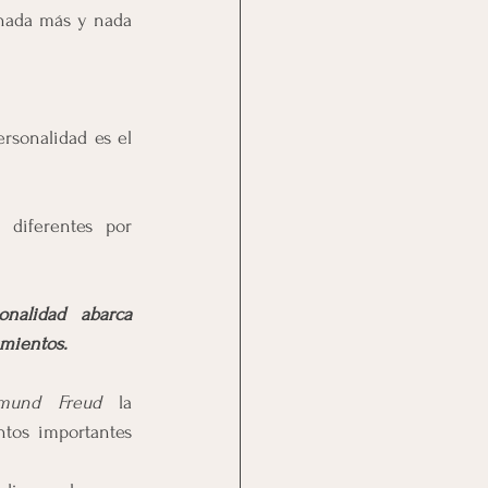
 nada más y nada 
rsonalidad es el 
diferentes por 
nalidad abarca 
imientos.
mund Freud
 la 
tos importantes 