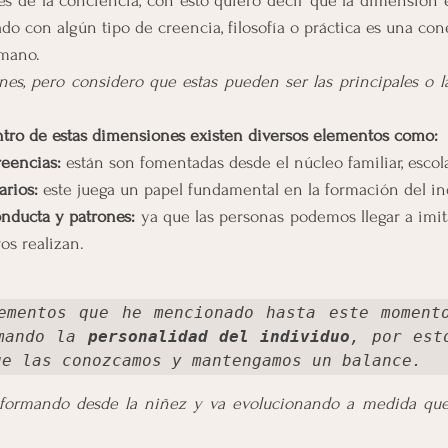
és de la conciencia, con esto quiero decir que la dimensión es
ado con algún tipo de creencia, filosofía o práctica es una con
umano.
nes, pero considero que estas pueden ser las principales o l
tro de estas dimensiones existen diversos elementos como:
reencias:
 están son fomentadas desde el núcleo familiar, escola
rios: 
este juega un papel fundamental en la formación del in
nducta y patrones:
 ya que las personas podemos llegar a imita
os realizan.
ementos que he mencionado hasta este momento
mando la 
personalidad del individuo
, por esto
ue las conozcamos y mantengamos un balance.
 formando desde la niñez y va evolucionando a medida que 