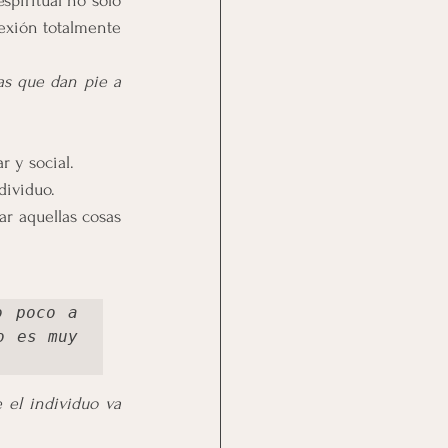
piritual no solo 
exión totalmente 
as que dan pie a 
r y social.
dividuo.
r aquellas cosas 
 poco a 
 es muy 
el individuo va 