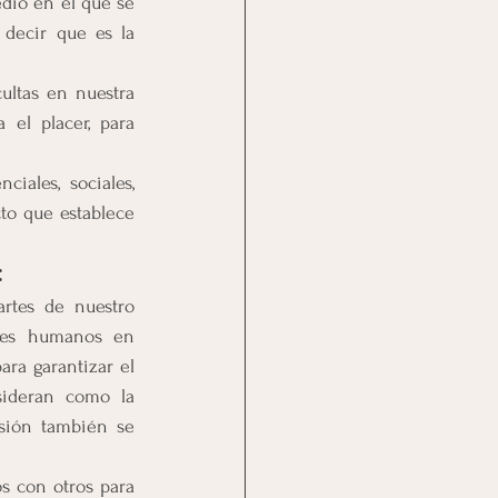
dio en el que se 
 decir que es la 
ltas en nuestra 
el placer, para 
iales, sociales, 
to que establece 
:
rtes de nuestro 
res humanos en 
a garantizar el 
ideran como la 
sión también se 
s con otros para 