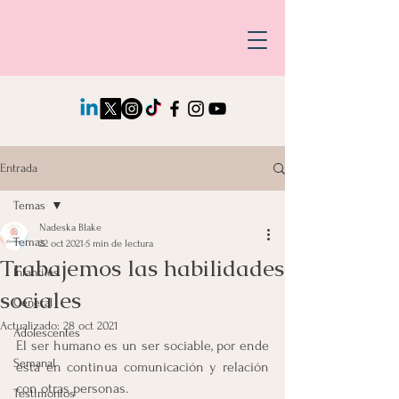
Entrada
Temas
Nadeska Blake
Temas
22 oct 2021
5 min de lectura
Trabajemos las habilidades
Infantiles
sociales
General
Actualizado:
28 oct 2021
Adolescentes
El ser humano es un ser sociable, por ende 
Semanal
está en continua comunicación y relación 
con otras personas.
Testimonios