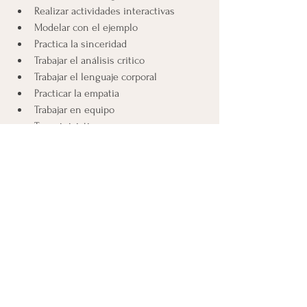
Realizar actividades interactivas
Modelar con el ejemplo
Practica la sinceridad
Trabajar el análisis critico
Trabajar el lenguaje corporal
Practicar la empatia
Trabajar en equipo
Toma iniciativa
Ser flexible y adáptate a los cambios
Pon en práctica la observación
Solicita ayuda cunado lo necesitas
Resalada las virtudes de los demás
Los seres humanos 
estamos expuestos a 
entornos que son 
cambiante, diversas 
etapas que van trayendo 