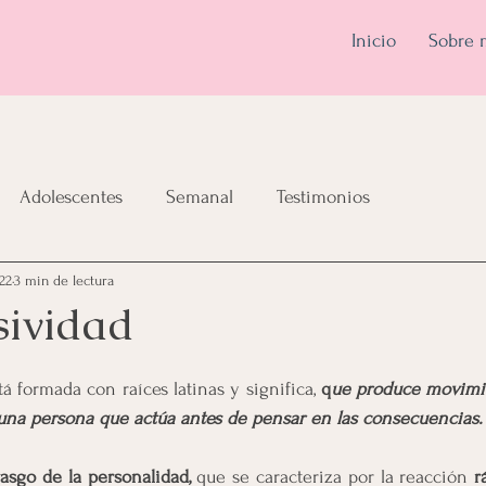
Inicio
Sobre 
Adolescentes
Semanal
Testimonios
22
3 min de lectura
sividad
tá formada con raíces latinas y significa, 
q
ue produce movimie
a una persona que actúa antes de pensar en las consecuencias.
asgo de la personalidad, 
que se caracteriza por la reacción 
r