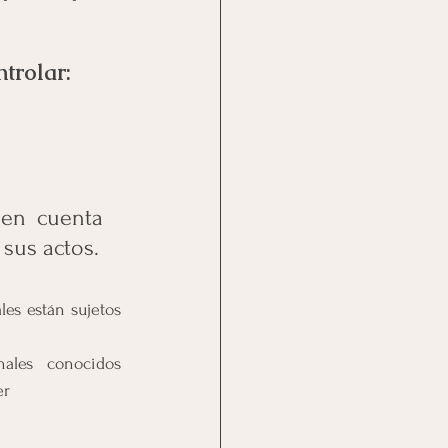
trolar:
en cuenta 
sus actos.
es están sujetos 
ales conocidos 
er