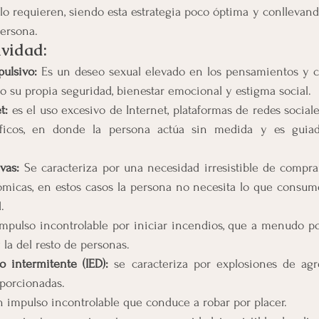
 lo requieren, siendo esta estrategia poco óptima y conllevan
persona.
ividad:
ulsivo:
 Es un deseo sexual elevado en los pensamientos y c
o su propia seguridad, bienestar emocional y estigma social.
t: 
es el uso excesivo de Internet, plataformas de redes sociale
áficos, en donde la persona actúa sin medida y es guiada
vas: 
Se caracteriza por una necesidad irresistible de comprar
micas, en estos casos la persona no necesita lo que consume 
.
impulso incontrolable por iniciar incendios, que a menudo po
 la del resto de personas.
o intermitente (IED): 
se caracteriza por explosiones de agre
oporcionadas.
n impulso incontrolable que conduce a robar por placer.