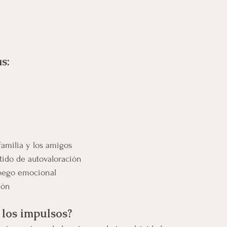
s:
familia y los amigos
tido de autovaloración
pego emocional
ión
 los impulsos?