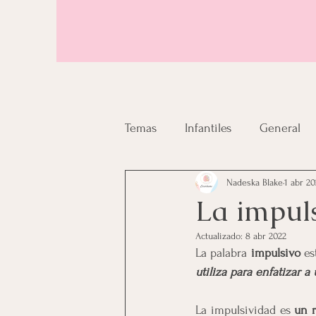
Temas
Infantiles
General
Nadeska Blake
1 abr 20
La impul
Actualizado:
8 abr 2022
La palabra 
impulsivo 
es
utiliza para enfatizar 
La impulsividad es 
un r