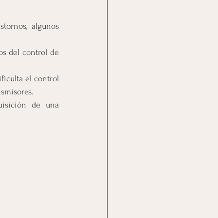
tornos, algunos 
s del control de 
culta el control 
nsmisores.
isición de una 