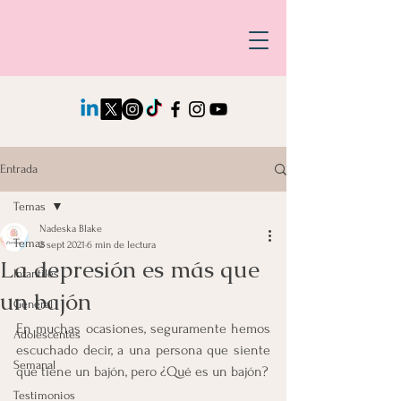
Entrada
Temas
Nadeska Blake
Temas
2 sept 2021
6 min de lectura
La depresión es más que
Infantiles
un bajón
General
En muchas ocasiones, seguramente hemos 
Adolescentes
escuchado decir, a una persona que siente 
Semanal
que tiene un bajón, pero ¿Qué es un bajón?
Testimonios