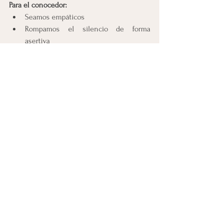
Para el conocedor:
Seamos empáticos
Rompamos el silencio de forma 
asertiva
No juzgues, ni señales
Hablen con sus seres queridos, no los 
dejen solos
Cuando un objeto que no puede flotar cae 
en un pozo, es muy difícil sacarlo, a menos 
que con paciencia y dedicación, se saque el 
agua o se busque las herramientas 
necesarias para sacar aquel objeto, será la 
única forma que pueda recuperase aquello 
que se callo y se había hundido.
Cuando una persona cae o se hunde en un 
estado depresivo es muy difícil que salga, la 
persona no saldrá de su condición a usted 
decirlo: