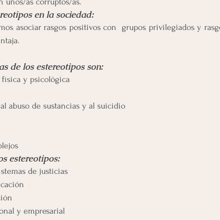
on unos/as corruptos/as.
ereotipos en la sociedad:
mos asociar rasgos positivos con  grupos privilegiados y rasg
ntaja.
s de los estereotipos son:
física y psicológica
l abuso de sustancias y al suicidio
lejos
s estereotipos:
istemas de justicias
cación
ción
onal y empresarial