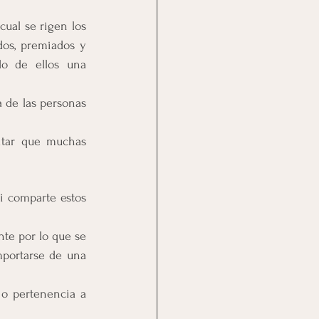
ual se rigen los 
os, premiados y 
castigados por ciertos comportamientos, expresiones y emociones haciendo de ellos una 
 de las personas 
tar que muchas 
i comparte estos 
te por lo que se 
portarse de una 
o pertenencia a 