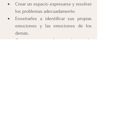
Crear un espacio expresarse y resolver 
los problemas adecuadamente.
Enseñarles a identificar sus propias 
emociones y las emociones de los 
demás.
Crear un entorno de aprendizaje y de 
exploración continuo.
Es muy importante que 
los cuidadores al 
responder a las 
conductas realizadas 
por los niños, los 
adultos, eviten 
responder con enojo y 
dureza, cuando ocurren 
comportamientos 
desafiantes e 
incorrectos, para poder 