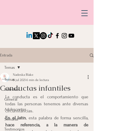
Entrada
Temas
Nadeska Blake
Temas
8 jul 2021
6 min de lectura
Conductas infantiles
Infantiles
La conducta es el comportamiento que 
General
todas las personas tenemos ante diversas 
Adolescentes
circunstancias.
En el latín
, esta palabra de forma sencilla, 
Semanal
hace referencia, a la manera de 
Testimonios