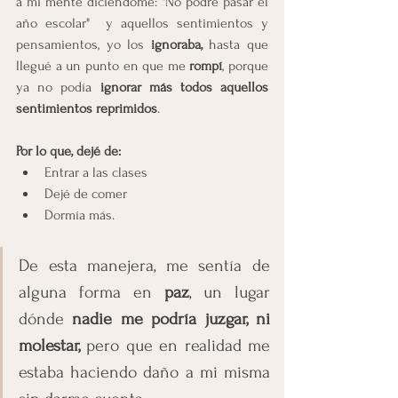
a mi mente diciendome: "No podré pasar el 
año escolar"  y aquellos sentimientos y 
pensamientos, yo los 
ignoraba, 
hasta que 
llegué a un punto en que me
 rompí
, porque 
ya no podía
 ignorar más todos aquellos 
sentimientos reprimidos
.
Por lo que, dejé de:
Entrar a las clases
Dejé de comer 
Dormía más.
De esta manejera, me sentía de 
alguna forma en 
paz
, un lugar 
dónde 
nadie me podría juzgar, ni 
molestar,
 pero que en realidad me 
estaba haciendo daño a mi misma 