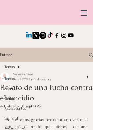
Entrada
Temas
Nadeska Blake
Temas
8 sept 2025
5 min de lectura
Relato de una lucha contra
Infantiles
el suicidio
General
Actualizado:
10 sept 2025
Adolescentes
Semanal
Hola a todos, gracias por estar una vez más 
por acá, el relato que leerán,  es una 
Testimonios