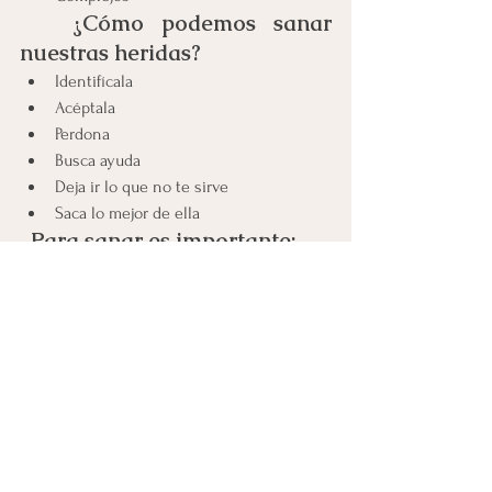
 ¿Cómo podemos sanar 
nuestras heridas?
Identifícala
Acéptala
Perdona
Busca ayuda
Deja ir lo que no te sirve
Saca lo mejor de ella
  Para sanar es importante:
Auto conocerte
Reconocer la emoción que te está 
produciendo
Expresa lo que sientes
Desarrolla residencia
Pide ayuda
Aprende a soltar y dejar ir el pasado
Expresa el sentimiento que te produce 
aquel acontecimiento 