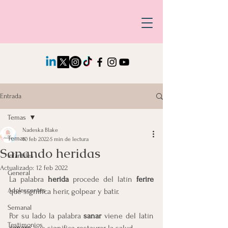
Entrada
Temas
Nadeska Blake
Temas
10 feb 2022
5 min de lectura
Sanando heridas
Infantiles
Actualizado:
12 feb 2022
General
La palabra
 herida
 procede del latín 
ferire
Adolescentes
que significa herir, golpear y batir.
Semanal
Por su lado la palabra 
sanar 
viene del latín
Testimonios