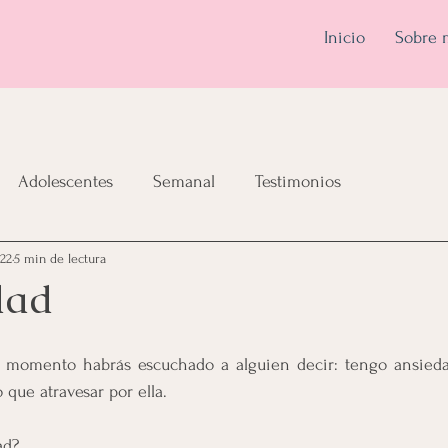
Inicio
Sobre 
Adolescentes
Semanal
Testimonios
022
5 min de lectura
dad
momento habrás escuchado a alguien decir: tengo ansieda
que atravesar por ella.
ad?