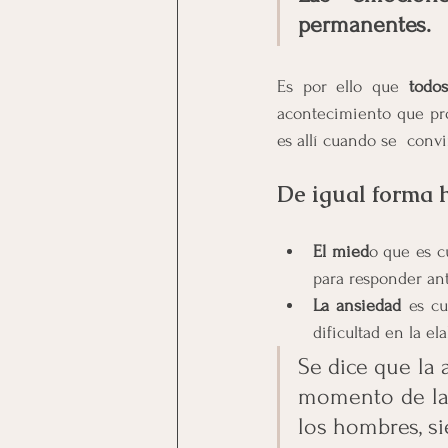
permanentes.
Es por ello que 
todo
acontecimiento que pr
es allí cuando se  conv
De igual forma h
El mied
o que es c
para responder ant
La ansiedad
 es c
dificultad en la e
Se dice que la 
momento de la 
los hombres, s