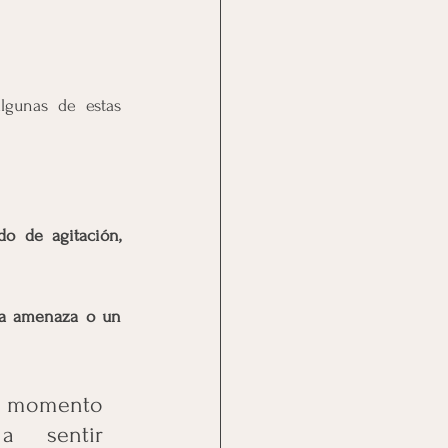
gunas de estas 
do de agitación, 
na amenaza o un 
momento 
 sentir 