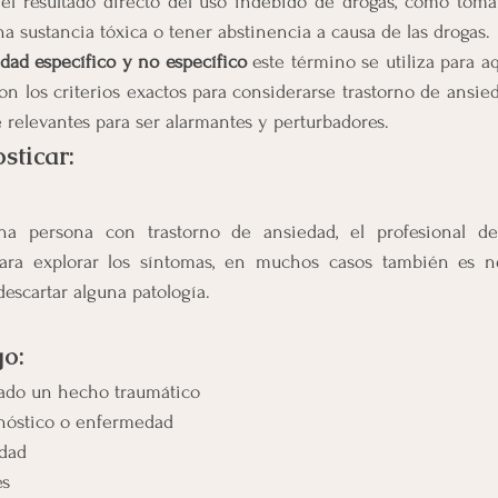
el resultado directo del uso indebido de drogas, como toma
na sustancia tóxica o tener abstinencia a causa de las drogas.
dad específico y no específico
 este término se utiliza para aq
 los criterios exactos para considerarse trastorno de ansie
 relevantes para ser alarmantes y perturbadores.
sticar:
na persona con trastorno de ansiedad, el profesional de
ara explorar los síntomas, en muchos casos también es nec
descartar alguna patología.
go:
ado un hecho traumático
gnóstico o enfermedad
idad
es