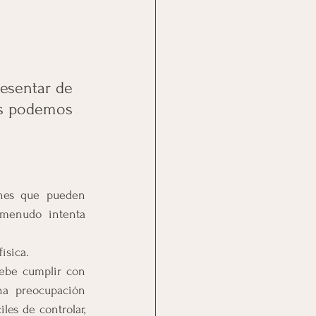
sentar de 
os podemos 
ones que pueden 
menudo intenta 
ísica.
ebe cumplir con 
na preocupación 
es de controlar, 