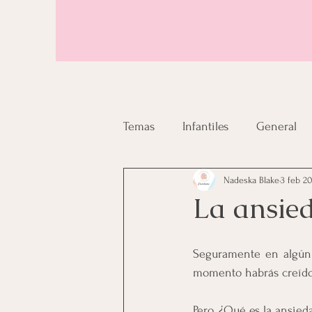
Temas
Infantiles
General
Nadeska Blake
3 feb 2
La ansie
Seguramente en algún 
momento habrás creído 
Pero, ¿Qué es la ansied