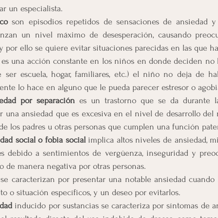
r un especialista. 
co
 son episodios repetidos de sensaciones de ansiedad y 
anzan un nivel máximo de desesperación, causando preocu
 y por ello se quiere evitar situaciones parecidas en las que h
 
es una acción constante en los niños en donde deciden no h
 ser escuela, hogar, familiares, etc.) el niño no deja de ha
ente lo hace en alguno que le pueda parecer estresor o agobi
iedad por separación 
es un trastorno que se da durante la
er una ansiedad que es excesiva en el nivel de desarrollo del 
de los padres u otras personas que cumplen una función pate
dad social o fobia social
 implica altos niveles de ansiedad, m
les debido a sentimientos de vergüenza, inseguridad y preoc
o de manera negativa por otras personas.
 se caracterizan por presentar una notable ansiedad cuando 
to o situación específicos, y un deseo por evitarlos.
edad
 inducido por sustancias se caracteriza por síntomas de a