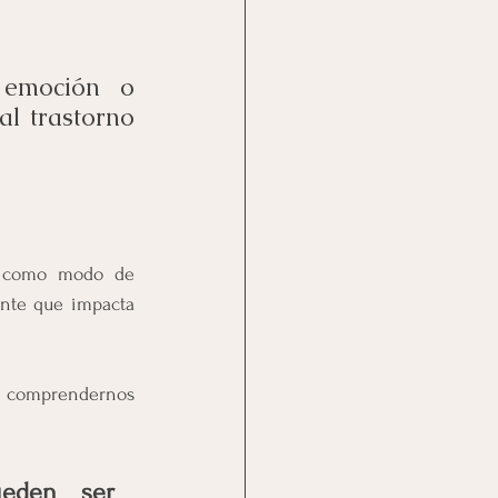
emoción o 
al trastorno 
s como modo de 
nte que impacta 
a comprendernos 
eden ser 