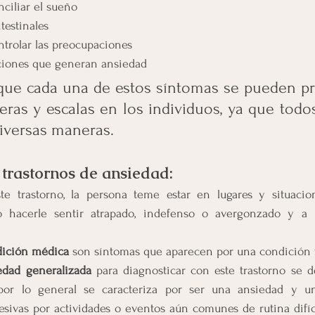
ciliar el sueño
testinales
ntrolar las preocupaciones
aciones que generan ansiedad
que cada una de estos síntomas se pueden pre
eras y escalas en los individuos, ya que tod
diversas maneras.
s trastornos de ansiedad:
te trastorno, la persona teme estar en lugares y situaci
o hacerle sentir atrapado, indefenso o avergonzado y a 
dición médica
 son síntomas que aparecen por una condición f
edad generalizada
 para diagnosticar con este trastorno se d
, por lo general se caracteriza por ser una ansiedad y u
esivas por actividades o eventos aún comunes de rutina difícil