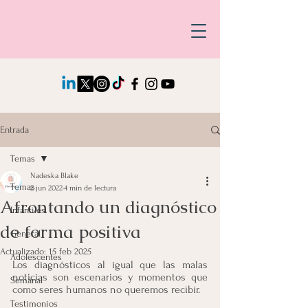
Entrada
Temas
Nadeska Blake
Temas
2 jun 2022
4 min de lectura
Afrontando un diagnóstico
Infantiles
de forma positiva
General
Actualizado:
15 feb 2025
Adolescentes
Los diagnósticos al igual que las malas 
noticias son escenarios y momentos que 
Semanal
como seres humanos no queremos recibir.
Testimonios