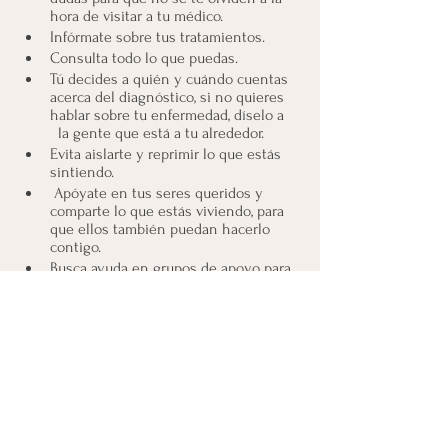
hora de visitar a tu médico.
Infórmate sobre tus tratamientos.
Consulta todo lo que puedas.
Tú decides a quién y cuándo cuentas 
acerca del diagnóstico, si no quieres 
hablar sobre tu enfermedad, díselo a    
  la gente que está a tu alrededor.
Evita aislarte y reprimir lo que estás 
sintiendo.
 Apóyate en tus seres queridos y 
comparte lo que estás viviendo, para 
que ellos también puedan hacerlo 
contigo.
Busca ayuda en grupos de apoyo para 
mujeres que están pasando por la 
misma experiencia que tú.
Los diagnósticos no son 
fáciles de asimilar ni 
afrontar a inicios, 
pero con los 