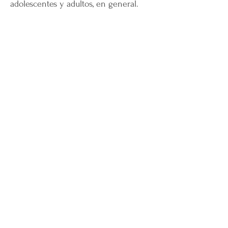
adolescentes y adultos, en general.
Quiero una Consulta
Somos un centro de
atención
y consulta de
psicología online y presencial donde podrás
acceder a un servicio de psicología
profesional, de calidad y orientado a
resultados.